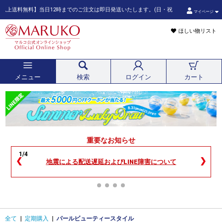
料無料】当日12時までのご注文は即日発送いたします。(日・祝日は除きます。また、ご注文
マイページ
ほしい物リスト
メニュー
検索
ログイン
カート
重要なお知らせ
1/4
❮
❯
地震による配送遅延およびLINE障害について
全て
|
定期購入
|
パールビューティースタイル