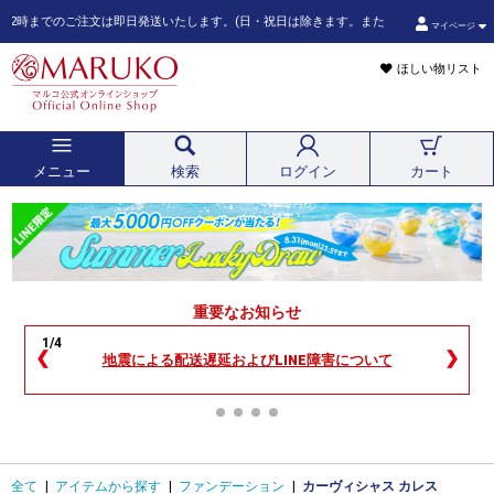
までのご注文は即日発送いたします。(日・祝日は除きます。また、ご注文状況によってはこの
マイページ
ほしい物リスト
メニュー
検索
ログイン
カート
重要なお知らせ
1/4
❮
❯
地震による配送遅延およびLINE障害について
全て
|
アイテムから探す
|
ファンデーション
|
カーヴィシャス カレス