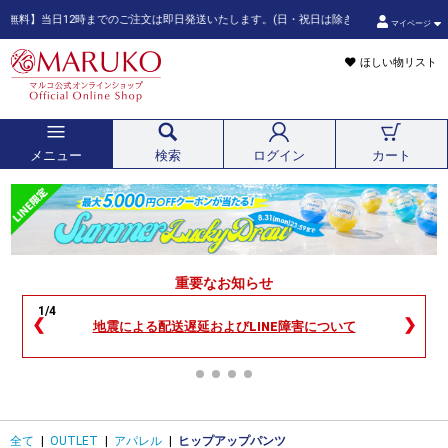
当日12時までのご注文は即日発送いたします。(日・祝日は除きます。また、ご注文状況によ
マイページ
ほしい物リスト
メニュー
検索
ログイン
カート
重要なお知らせ
1/4
❮
❯
地震による配送遅延およびLINE障害について
全て
|
OUTLET
|
アパレル
|
ヒップアップパンツ