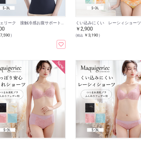
マキジェリーク 接触冷感お腹サポートキャミ
00
￥2,900
7,590
￥3,190
)
(税込
)