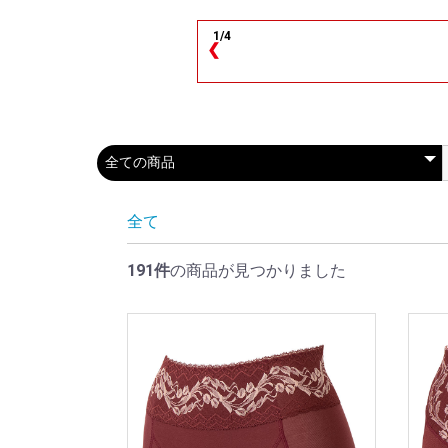
1/4
❮
全て
191件
の商品が見つかりました