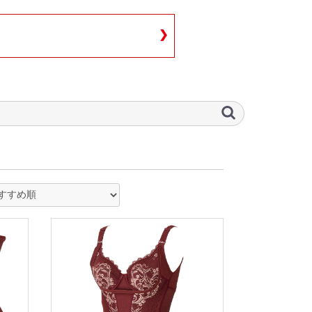
2/4
❯