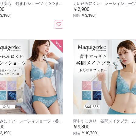
すっぽり安心 包まれショーツ（つつまれ美乳ブラ ふんわりフェザー用）
00
￥2,900
3,190
￥3,190
)
(税込
)
くい込みにくい レーシィショーツ（谷間メイクブラ ふんわりフェザー用）
00
￥9,800
3,190
￥10,780
)
(税込
)