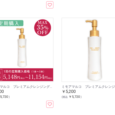
ミモアマルコ プレミアムクレンジングオイル2 ホワイトティー [定期1本]
00
￥5,200
5,720
￥5,720
)
(税込
)