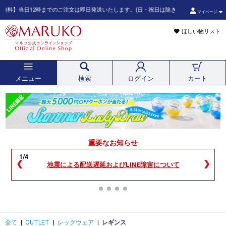
当日12時までのご注文は即日発送いたします。(日・祝日は除きます。また、ご注文状況によ
マイページ
ほしい物リスト
メニュー
検索
ログイン
カート
重要なお知らせ
1/4
❮
❯
地震による配送遅延およびLINE障害について
全て
|
OUTLET
|
レッグウェア
|
レギンス