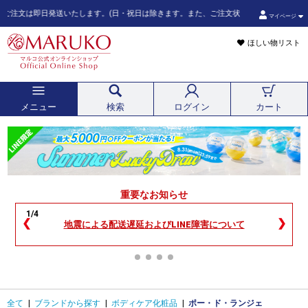
は即日発送いたします。(日・祝日は除きます。また、ご注文状況によってはこの限りではござ
マイページ
ほしい物リスト
メニュー
検索
ログイン
カート
重要なお知らせ
1/4
❮
❯
地震による配送遅延およびLINE障害について
全て
|
ブランドから探す
|
ボディケア化粧品
|
ポー・ド・ランジェ