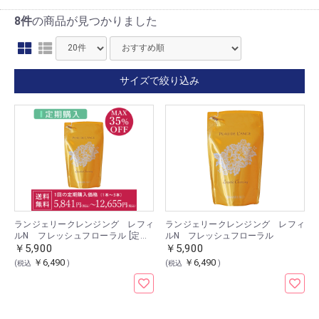
8件
の商品が見つかりました
サイズで絞り込み
ランジェリークレンジング レフィ
ランジェリークレンジング レフィ
ルN フレッシュフローラル [定期1
ルN フレッシュフローラル
本]
￥5,900
￥5,900
￥6,490
￥6,490
(税込
)
(税込
)