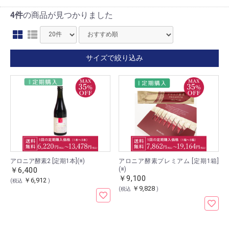
4件
の商品が見つかりました
サイズで絞り込み
アロニア酵素2 [定期1本](※)
アロニア酵素プレミアム [定期1箱]
￥6,400
(※)
￥9,100
￥6,912
(税込
)
￥9,828
(税込
)