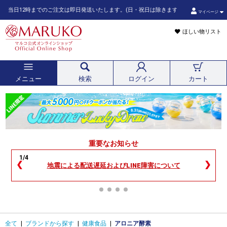
12時までのご注文は即日発送いたします。(日・祝日は除きます。また、ご注文状況によって
マイページ
ほしい物リスト
メニュー
検索
ログイン
カート
重要なお知らせ
1/4
❮
❯
地震による配送遅延およびLINE障害について
全て
|
ブランドから探す
|
健康食品
|
アロニア酵素