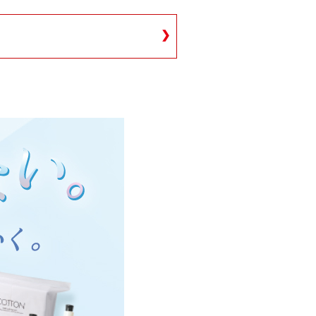
2/4
❯